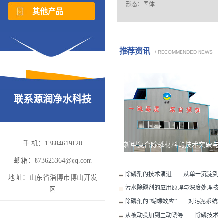
形态：固体
其他产品
用途：饮用水、工业用水，各种工业废水，城市污水、污泥脱水等的除磷净化处理
包装：25公斤、50公斤、350公斤包装，或按客户要求具体分装
...
推荐资讯
/ RECOMMENDED NEWS
联系源润净水科技
手 机：13884619120
邮 箱：873623364@qq.com
除磷剂的技术演进——从单一沉淀
地 址：山东省淄博市博山开发
污水除磷剂的应用原理与深度处理
区
除磷剂的“蝴蝶效应”——对污泥系
从被动投加到主动诱导——除磷技术的