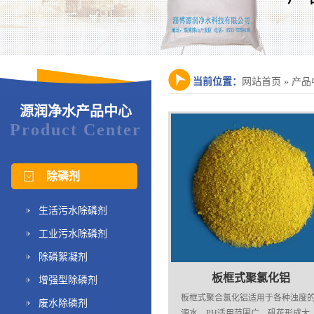
当前位置：
网站首页
»
产品
源润净水产品中心
Product Center
除磷剂
生活污水除磷剂
工业污水除磷剂
除磷絮凝剂
板框式聚氯化铝
增强型除磷剂
板框式聚合氯化铝适用于各种浊度
废水除磷剂
源水，PH适用范围广，矾花形成大