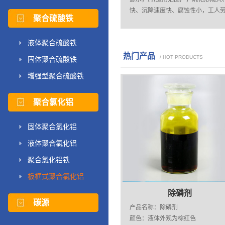
快、沉降速度快、腐蚀性小，工人
聚合硫酸铁
动强度低。...
液体聚合硫酸铁
热门产品
/ HOT PRODUCTS
固体聚合硫酸铁
增强型聚合硫酸铁
聚合氯化铝
固体聚合氯化铝
液体聚合氯化铝
聚合氯化铝铁
板框式聚合氯化铝
除磷剂
碳源
产品名称：除磷剂
颜色：液体外观为棕红色