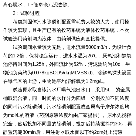
离心脱水，TP随剩余污泥去除。
2：试验过程
考虑到固体污水除磷剂配置需耗费大较的人力，使用操
作较为繁琐，且生产已有的投药系统为液体投药系统，本次
试验选用药剂均为液体，由药剂供应商直接提供。
试验期间水量较为充足，进水流量5000m3/h．为设计负
荷的1.2倍，保持稳定运行，进水水温为26℃，厌氧池和缺氧
池停留时间为1.25h，外回流比为52%．污泥龄约为10d，生
物池负荷约为0.078kgBOD5/(kgMLVSS.d)。溶解氧探头设置
在曝气区的上游，生物池平均溶解氧为1.2mg/L。
试验原水取自该污水厂曝气池出水口，采用5L，的金属
桶取混合液，同一时间的水样分为四组，分别投加不同浓度
的同种污水除磷剂，污水除磷剂配置成金属离子摩尔浓度均
为mol/L的溶液（药剂原液浓度均由厂家提供）。原水先搅拌
完全，然后投加不同量的除磷剂，投加后持续搅拌约30s，再
静置沉淀30min后，用注射器取水面以下约2cm处上清液