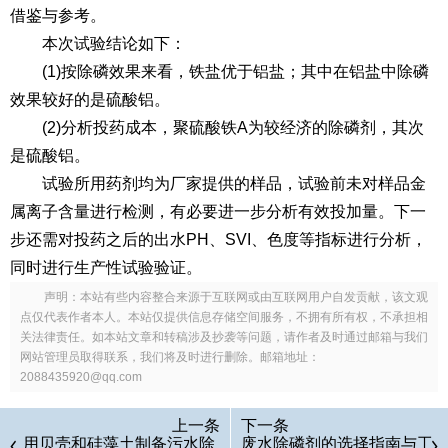
借鉴与参考。
本次试验结论如下：
(1)按除磷效果来看，铁盐优于铝盐；其中在铝盐中除磷
效果较好的是硫酸铝。
(2)分析投药成本，聚硫酸铁A为较经济的除磷剂，其次
是硫酸铝。
试验所用药剂均为厂家提供的样品，试验前未对样品金
属离子含量进行检测，有必要进一步分析有效投加量。下一
步还需对投药之后的出水PH、SVI、色度等指标进行分析，
同时进行生产性试验验证。
声明：本站有些内容整合来源于互联网或由互联网用户自发贡献，该文观
点仅代表作者本人。本站仅提供信息存储空间服务，不拥有所有权，不承担相
关法律责任。如本站文章和转稿涉及抄袭等问题，请作者及时通过邮箱与我们
网站管理员取得联系，我们将及时进行删除。邮箱地址：
2088435920@qq.com
上一条
下一条
用贝壳和硅藻土制备污水除
废水除磷剂的选择指南与工