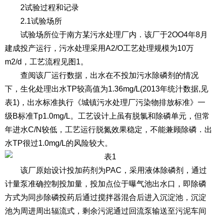
2试验过程和记录
2.1试验场所
试验场所位于南方某污水处理厂内．该厂于2OO4年8月
建成投产运行，污水处理采用A2/O工艺处理规模为10万
m2/d，工艺流程见图1。
查阅该厂运行数据，出水在不投加污水除磷剂的情况
下，生化处理出水TP较高值为1.36mg/L(2013年统汁数据,见
表1)，出水标准执行《城镇污水处理厂污染物排放标准》一
级B标准Tp1.0mg/L。工艺设计上虽有脱氯和除磷单元，但常
年进水C/N较低，工艺运行脱氮效果稳定，不能兼顾除磷．出
水TP很过1.0mg/L的风险较大。
该厂原始设计投加药剂为PAC，采用液体除磷剂，通过
计量泵准确控制投加量，投加点位于曝气池出水口，即除磷
方式为同步除磷投药后通过搅拌器混合后进入沉淀池，沉淀
池为周进周出辐流式，剩余污泥通过回流泵输送至污泥车间