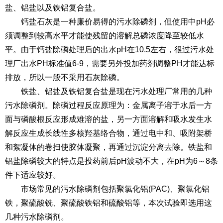
盐、铝盐以及铁铝复合盐。
钙盐石灰是一种廉价易得的污水除磷剂，但使用中pH必
须调整到较高水平才能使残留的溶解总磷浓度降至较低水
平。由于钙盐除磷处理后的出水pH在10.5左右，很过污水处
理厂出水PH标准值6-9，需要另外投加药剂调整PH才能达标
排放，所以一般不采用石灰除磷。
铁盐、铝盐及铁铝复合盐是现在污水处理厂常用的几种
污水除磷剂。除磷过程反应原理为：金属离子溶于水后一方
面与磷酸根反应形成难溶的盐，另一方面溶解和吸水发生水
解反应生成长线性多核羟基络合物，通过电中和、吸附架桥
和絮凝体的卷扫使胶体凝聚，再通过沉淀分离去除。铁盐和
铝盐除磷较大的特点是投药前后pH波动不大，在pH为6～8条
件下适应较好。
市场常见的污水除磷剂包括聚氯化铝(PAC)、聚氯化铝
铁，聚硫酸铣、聚硫酸铁铝和硫酸铝等，本次试验即选用这
几种污水除磷剂。