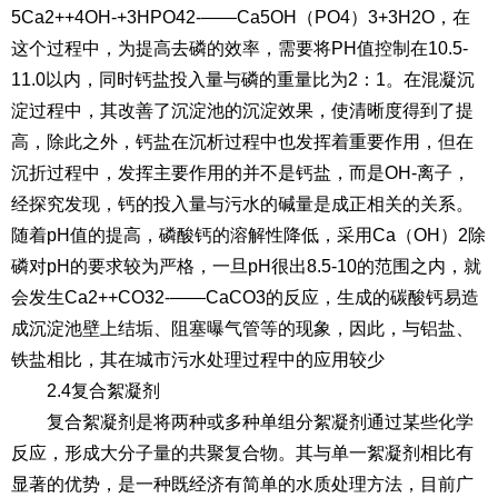
5Ca2++4OH-+3HPO42-——Ca5OH（PO4）3+3H2O，在
这个过程中，为提高去磷的效率，需要将PH值控制在10.5-
11.0以内，同时钙盐投入量与磷的重量比为2：1。在混凝沉
淀过程中，其改善了沉淀池的沉淀效果，使清晰度得到了提
高，除此之外，钙盐在沉析过程中也发挥着重要作用，但在
沉折过程中，发挥主要作用的并不是钙盐，而是OH-离子，
经探究发现，钙的投入量与污水的碱量是成正相关的关系。
随着pH值的提高，磷酸钙的溶解性降低，采用Ca（OH）2除
磷对pH的要求较为严格，一旦pH很出8.5-10的范围之内，就
会发生Ca2++CO32-——CaCO3的反应，生成的碳酸钙易造
成沉淀池壁上结垢、阻塞曝气管等的现象，因此，与铝盐、
铁盐相比，其在城市污水处理过程中的应用较少
2.4复合絮凝剂
复合絮凝剂是将两种或多种单组分絮凝剂通过某些化学
反应，形成大分子量的共聚复合物。其与单一絮凝剂相比有
显著的优势，是一种既经济有简单的水质处理方法，目前广