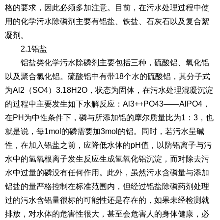
格的要求，因此必须多加注意。目前，在污水处理过程中使
用的化学污水除磷剂主要有铝盐、铁盐、石灰石以及复合絮
凝剂。
2.1铝盐
铝盐类化学污水除磷剂主要包括三种，硫酸铝、氧化铝
以及聚合氯化铝。硫酸铝中有带18个水的硫酸铝，其分子式
为Al2（SO4）3.18H2O，状态为固体，在污水处理混凝沉淀
的过程中主要发生如下水解反应：Al3++PO43——AlPO4，
在PH为中性条件下，磷与所添加铝的摩尔质量比为1：3，也
就是说，每1mol的磷需要加3mol的铝。同时，若污水呈碱
性，在加入铝盐之前，应降低水体的pH值，以防铝离子与污
水中的氢氧根离子发生反应生成氢氧化铝沉淀，而对除去污
水中过量的磷没有任何作用。此外，虽然污水含磷量与添加
铝盐的量严格控制在标准范围内，但经过铝盐除磷药剂处理
过的污水含铝量很标的可能性还是存在的，如果未经检测就
排放，对水体的危害性很大，甚至会危害人的身体健康，必