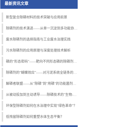
最新资讯文章
新型复合除磷材料的技术突破与应用前景
除磷剂的技术演进——从单一沉淀到多功能协同的跨越
废水除磷剂的选择指南与工业废水治理实践
污水除磷剂的应用原理与深度处理技术解析
磷的“形态密码”——靶向不同形态磷的除磷剂匹配策略
除磷剂的“蝴蝶效应”——对污泥系统全链条的连锁影响
解磷者联盟——从"除磷"到"用磷"的功能菌剂跨界突围
从被动投加到主动诱导——除磷技术的"生物-化学"协同革命
环保型除磷剂如何在水治理中实现“绿色革命”？
低残留除磷剂如何重塑水体生态平衡？