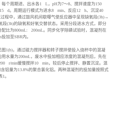
每个周期进、出水各1 L，pH为7～8、搅拌速度为150
T为15 d。周期运行模式为进水8 min、反应12 h、沉淀40
。反应过程中，通过鼓风机间歇曝气使反应器中呈现缺氧段(3h)→
二好氧段(3h)的缺氧和好氧交替状态。采用分段进水方式，即分
比为800mL: 200mL。同步化学除磷试验时，混凝剂在
n投加至SBR内。
图1(b)，通过磁力搅拌器和转子搅拌使投入烧杯中的混凝
用水量为200mL，废水中投加相应浓度的混凝剂后，先在
至200 r/min缓慢搅拌10 min，较后停止搅拌、静置沉淀。混
含铝量为13.8%的聚合氯化铝。两种混凝剂的投加量按照式
表1。