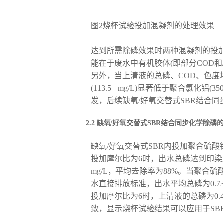
图2烧杯试验投加混凝剂的处理效果
达到所需除磷效果时两种混凝剂的投加
能在于废水中有机胶体(即部分COD
另外，当上清液的总磷、COD、色
(113.5 mg/L)显著低于聚合氯化铝
发，后续缺氧/好氧交替式SBR结合
2.2 缺氧/好氧交替式SBR结合同步化学除磷
缺氧/好氧交替式SBR内投加聚合硫酸
投加摩尔比为6时，出水总磷达到印染废水直
mg/L，平均去除率为88%。当聚合
水直接排放标准，出水平均总磷为0.73
投加摩尔比为6时，上清液的总磷为0.
致，显示烧杯试验结果可以应用于SB