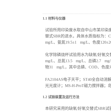
1.1 材料与仪器
试验所用印染废水取自中山市某印染
替式SBR的进水，具体水质指标为：COD725
mg/L、氨氮19.5±1 mg/L、色度120±
化学除磷烧杯试验用水为缺氧/好氧交替
mg/L、总氮13.5 mg/L、总磷2.7 m
物31 mg/L，其中总磷、COD、
FA2104AS电子天平；ST40全自动消
光光度计；MS-H-ProT磁力搅拌器；
1.2 试验装置及运行方法
本研究采用的缺氧/好氧交替式SBR试