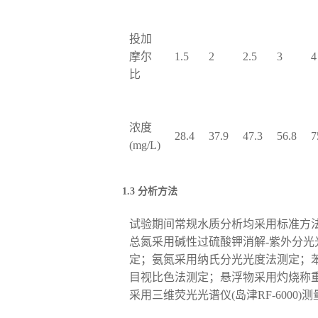
投加
摩尔
1.5
2
2.5
3
4
比
浓度
28.4
37.9
47.3
56.8
7
(mg/L)
1.3 分析方法
试验期间常规水质分析均采用标准方
总氮采用碱性过硫酸钾消解-紫外分光
定；氨氮采用纳氏分光光度法测定；苯胺
目视比色法测定；悬浮物采用灼烧称重
采用三维荧光光谱仪(岛津RF-6000)