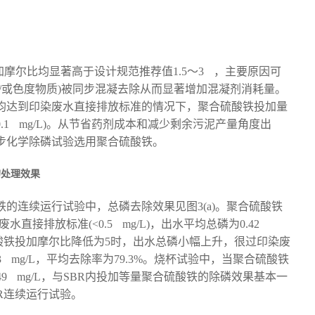
摩尔比均显著高于设计规范推荐值1.5～3
，主要原因可
和/或色度物质)被同步混凝去除从而显著增加混凝剂消耗量。
度均达到印染废水直接排放标准的情况下，聚合硫酸铁投加量
(350.1 mg/L)。从节省药剂成本和减少剩余污泥产量角度出
同步化学除磷试验选用聚合硫酸铁。
的处理效果
铁的连续运行试验中，总磷去除效果见图3(a)。聚合硫酸铁
接排放标准(<0.5 mg/L)，出水平均总磷为0.42
硫酸铁投加摩尔比降低为5时，出水总磷小幅上升，很过印染废
 mg/L，平均去除率为79.3%。烧杯试验中，当聚合硫酸铁
49 mg/L，与SBR内投加等量聚合硫酸铁的除磷效果基本一
R连续运行试验。