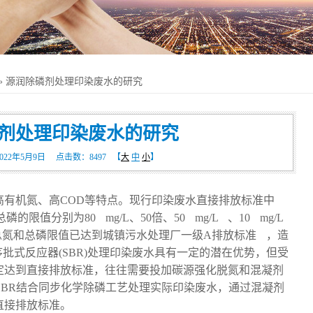
» 源润除磷剂处理印染废水的研究
剂处理印染废水的研究
22年5月9日 点击数：
8497
【
大
中
小
】
高有机氮、高COD等特点。现行印染废水直接排放标准中
值分别为80 mg/L、50倍、50 mg/L 、10 mg/L
总氮和总磷限值已达到城镇污水处理厂一级A排放标准
，造
序批式反应器(SBR)处理印染废水具有一定的潜在优势，但受
定达到直接排放标准，往往需要投加碳源强化脱氮和混凝剂
SBR结合同步化学除磷工艺处理实际印染废水，通过混凝剂
直接排放标准。