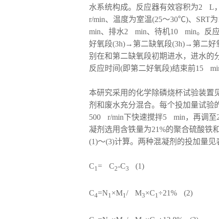
水系统构成。反应器有效容积为2 L，
r/min、温度为室温(25～30℃)、SR
min、排水2 min、待机10 min
好氧段(3h)→第二缺氧段(3h)→第
别在和第二缺氧段初期进水，进水的分配
反应时间(即第二好氧段)结束前15 mi
本研究采用的化学除磷烧杯试验装置见
剂和废水充分混合。每个投加量试验的
500 r/min下快速搅拌5 min，再调
凝剂选用含铁量为21%的聚合硫酸铁和
(1)～(3)计算。两种混凝剂的投加量见
C
= C
-C
(1)
1
2
3
C
=N
×M
/ M
×C
÷21% (2)
4
1
1
3
1