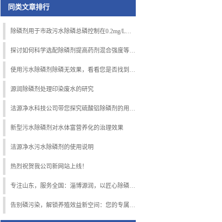
同类文章排行
除磷剂用于市政污水除磷总磷控制在0.2mg/L以下的性能研究
探讨如何科学选配除磷剂提高药剂混合强度等除磷效果的措施
使用污水除磷剂除磷无效果，看看您是否找到了真正的原因！
源润除磷剂处理印染废水的研究
洁源净水科技公司带您探究硫酸铝除磷剂的用量对除磷效果的影响
新型污水除磷剂对水体富营养化的治理效果
洁源净水污水除磷剂的使用说明
热烈祝贺我公司新网站上线！
专注山东，服务全国：淄博源润，以匠心除磷剂守护齐鲁碧水清流
告别磷污染，解锁养殖效益新空间：您的专属养殖废水除磷解决方案