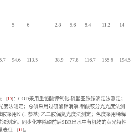
5
6
2.8
5.6
8.4
11.2
14
1
5.7
94.6
113.5
38.9
77.8
116.7
155.6
194.5
2
法
：COD采用重铬酸钾氧化-硫酸亚铁铵滴定法测定；
[
10
]
光度法测定；总磷采用过硫酸钾消解-钼酸铵分光光度法测
采用N-(1-萘基)-乙二胺偶氮光度法测定；色度采用稀释
法测定。同步化学除磷前后SBR出水中有机物的荧光特性
测量表征
。
[
11
]