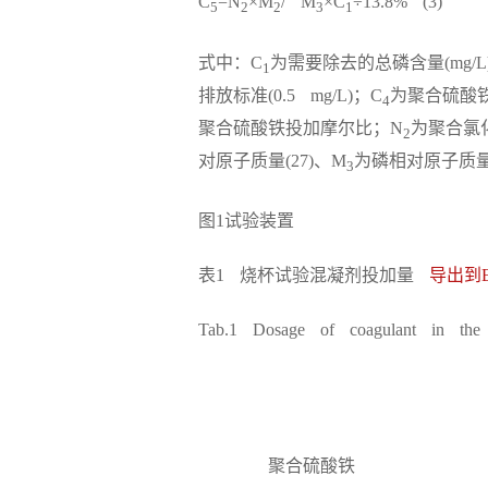
C
=N
×M
/ M
×C
÷13.8% (3)
5
2
2
3
1
式中：C
为需要除去的总磷含量(mg/L
1
排放标准(0.5 mg/L)；C
为聚合硫酸铁投
4
聚合硫酸铁投加摩尔比；N
为聚合氯
2
对原子质量(27)、M
为磷相对原子质量(
3
图1试验装置
表1 烧杯试验混凝剂投加量
导出到E
Tab.1 Dosage of coagulant in the 
聚合硫酸铁