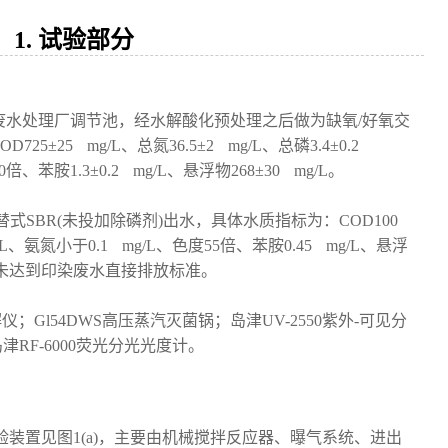
1. 试验部分
废水处理厂调节池，经水解酸化预处理之后做为缺氧/好氧交
±25 mg/L、总氮36.5±2 mg/L、总磷3.4±0.2
20倍、苯胺1.3±0.2 mg/L、悬浮物268±30 mg/L。
式SBR(未投加除磷剂)出水，具体水质指标为：COD100
g/L、氨氮小于0.1 mg/L、色度55倍、苯胺0.45 mg/L、悬浮
色度未达到印染废水直接排放标准。
解仪；Gl54DWS高压蒸汽灭菌锅；岛津UV-2550紫外-可见分
岛津RF-6000荧光分光光度计。
验装置见图1(a)，主要由机械搅拌反应器、曝气系统、进出