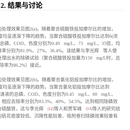
2. 结果与讨论
处理效果见图2(a)。随着聚合硫酸铁投加摩尔比的增加，
度均呈逐渐下降的趋势。当聚合硫酸铁投加摩尔比达到6(浓
总磷、COD、色度分别为0.49 mg/L、73 mg/L、35倍，均
别为81.9%、27%、36.4%。该结果与李光辉
等人使
理出水的除磷试验（聚合硫酸铁投加量为150 mg/L时，总
、去除率为86.2%）接近。
处理效果见图2(b)。随着聚合氯化铝投加摩尔比的增加，
色度均呈逐渐下降的趋势。当聚合氯化铝投加摩尔比达到
中上清液的总磷、COD、色度分别为0.45 mg/L、60 mg/L、
应去除率分别为83.3%、40%、54.5%。达到相同除磷效
合硫酸铁，这与李光辉
等人和贾军峰
等人的研究结
[
12
]
[
13
]
的矾花密度较低、沉降性能较差、吸附卷扫除磷效果较差有