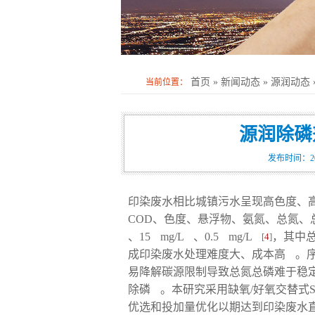
首页
»
新闻动态
»
源润动态
当前位置：
源润除磷
发布时间：20
印染废水相比城镇污水呈现高色度、
COD、色度、悬浮物、氨氮、总氮、总磷的限
、15 mg/L 、0.5 mg/L
，其中
[
4
]
成印染废水处理难度大、成本高
。
易降解碳源限制导致总氮总磷难于稳
除磷
。本研究采用缺氧/好氧交替式
优选和投加量优化以期达到印染废水