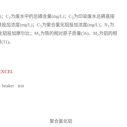
)；C
为废水中的总磷含量(mg/L)；C
为印染废水总磷直接
2
3
加浓度(mg/L)；C
为聚合氯化铝投加浓度(mg/L)；N
为
5
1
化铝投加摩尔比；M
为铁的相对原子质量(56)、M
为铝的相
1
2
31)。
XCEL
beaker test
聚合氯化铝