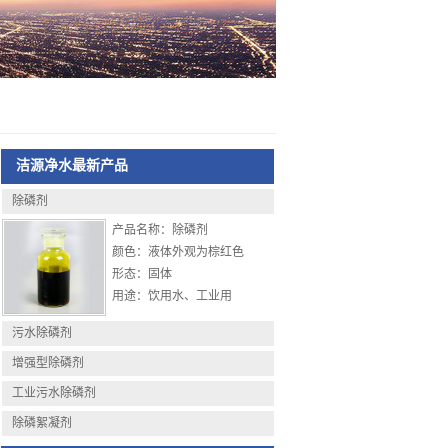
洁源净水最新产品
除磷剂
产品名称：除磷剂
颜色：液体外观为棕红色
形态：固体
用途：饮用水、工业用
水，各种工业废水，城市
污水除磷剂
污水、污泥脱水等的除磷
净化处理
增强型除磷剂
包装：25公斤、50公斤、
工业污水除磷剂
350公斤包装，或按客户要
除磷絮凝剂
求具体分装