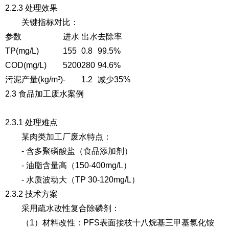
2.2.3 处理效果
关键指标对比：
参数
进水
出水
去除率
TP(mg/L)
155
0.8
99.5%
COD(mg/L)
5200
280
94.6%
污泥产量(kg/m³)
-
1.2
减少35%
2.3 食品加工废水案例
2.3.1 处理难点
某肉类加工厂废水特点：
- 含多聚磷酸盐（食品添加剂）
- 油脂含量高（150-400mg/L）
- 水质波动大（TP 30-120mg/L）
2.3.2 技术方案
采用疏水改性复合除磷剂：
（1）材料改性
：PFS表面接枝十八烷基三甲基氯化铵