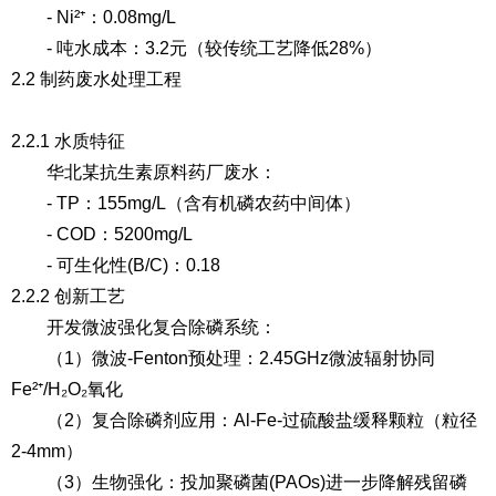
- Ni²⁺：0.08mg/L
- 吨水成本：3.2元（较传统工艺降低28%）
2.2 制药废水处理工程
2.2.1 水质特征
华北某抗生素原料药厂废水：
- TP：155mg/L（含有机磷农药中间体）
- COD：5200mg/L
- 可生化性(B/C)：0.18
2.2.2 创新工艺
开发微波强化复合除磷系统：
（1）微波-Fenton预处理
：2.45GHz微波辐射协同
Fe²⁺/H₂O₂氧化
（2）复合除磷剂应用
：Al-Fe-过硫酸盐缓释颗粒（粒径
2-4mm）
（3）生物强化
：投加聚磷菌(PAOs)进一步降解残留磷