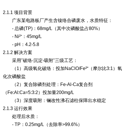
2.1.1 项目背景
广东某电路板厂产生含镍络合磷废水，水质特征：
- 总磷(TP)：68mg/L（其中次磷酸盐占80%）
- Ni²⁺：45mg/L
- pH：4.2-5.8
2.1.2 解决方案
采用"破络-沉淀-吸附"三级工艺：
（1）高级氧化破络
：投加NaClO/Fe²⁼（摩尔比3:1）氧
化次磷酸盐
（2）复合除磷剂处理
：Fe-Al-Ca复合剂
（Fe:Al:Ca=5:3:2）投加量200mg/L
（3）深度吸附
：镧改性沸石滤柱保障出水稳定
2.1.3 运行效果
处理后水质：
- TP：0.25mg/L（去除率>99.6%）