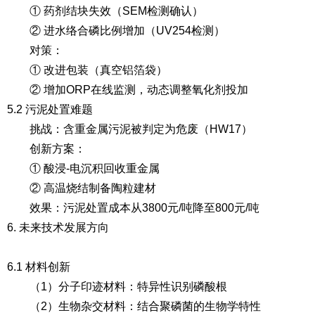
① 药剂结块失效（SEM检测确认）
② 进水络合磷比例增加（UV254检测）
对策
：
① 改进包装（真空铝箔袋）
② 增加ORP在线监测，动态调整氧化剂投加
5.2 污泥处置难题
挑战
：含重金属污泥被判定为危废（HW17）
创新方案
：
① 酸浸-电沉积回收重金属
② 高温烧结制备陶粒建材
效果
：污泥处置成本从3800元/吨降至800元/吨
6. 未来技术发展方向
6.1 材料创新
（1）分子印迹材料
：特异性识别磷酸根
（2）生物杂交材料
：结合聚磷菌的生物学特性