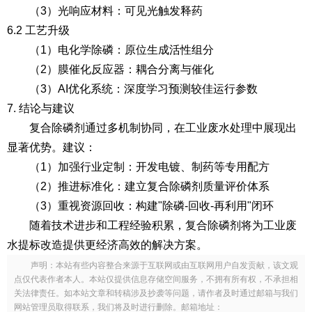
（3）光响应材料
：可见光触发释药
6.2 工艺升级
（1）电化学除磷
：原位生成活性组分
（2）膜催化反应器
：耦合分离与催化
（3）AI优化系统
：深度学习预测较佳运行参数
7. 结论与建议
复合除磷剂通过多机制协同，在工业废水处理中展现出
显著优势。建议：
（1）加强行业定制
：开发电镀、制药等专用配方
（2）推进标准化
：建立复合除磷剂质量评价体系
（3）重视资源回收
：构建"除磷-回收-再利用"闭环
随着技术进步和工程经验积累，复合除磷剂将为工业废
水提标改造提供更经济高效的解决方案。
声明：本站有些内容整合来源于互联网或由互联网用户自发贡献，该文观
点仅代表作者本人。本站仅提供信息存储空间服务，不拥有所有权，不承担相
关法律责任。如本站文章和转稿涉及抄袭等问题，请作者及时通过邮箱与我们
网站管理员取得联系，我们将及时进行删除。邮箱地址：