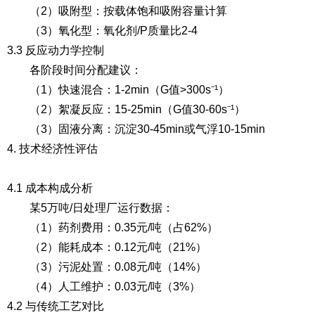
（2）吸附型
：按载体饱和吸附容量计算
（3）氧化型
：氧化剂/P质量比2-4
3.3 反应动力学控制
各阶段时间分配建议：
（1）快速混合
：1-2min（G值>300s⁻¹）
（2）絮凝反应
：15-25min（G值30-60s⁻¹）
（3）固液分离
：沉淀30-45min或气浮10-15min
4. 技术经济性评估
4.1 成本构成分析
某5万吨/日处理厂运行数据：
（1）药剂费用
：0.35元/吨（占62%）
（2）能耗成本
：0.12元/吨（21%）
（3）污泥处置
：0.08元/吨（14%）
（4）人工维护
：0.03元/吨（3%）
4.2 与传统工艺对比