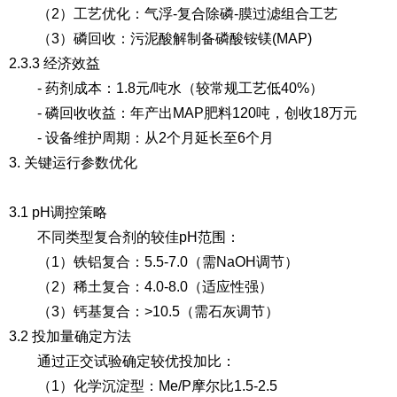
（2）工艺优化
：气浮-复合除磷-膜过滤组合工艺
（3）磷回收
：污泥酸解制备磷酸铵镁(MAP)
2.3.3 经济效益
- 药剂成本：1.8元/吨水（较常规工艺低40%）
- 磷回收收益：年产出MAP肥料120吨，创收18万元
- 设备维护周期：从2个月延长至6个月
3. 关键运行参数优化
3.1 pH调控策略
不同类型复合剂的较佳pH范围：
（1）铁铝复合
：5.5-7.0（需NaOH调节）
（2）稀土复合
：4.0-8.0（适应性强）
（3）钙基复合
：>10.5（需石灰调节）
3.2 投加量确定方法
通过正交试验确定较优投加比：
（1）化学沉淀型
：Me/P摩尔比1.5-2.5